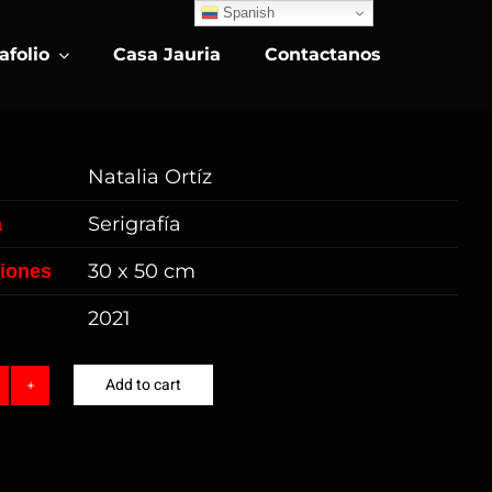
Spanish
afolio
Casa Jauria
Contactanos
Natalia Ortíz
Serigrafía
a
30 x 50 cm
iones
2021
Add to cart
atalia
rtíz
uantity