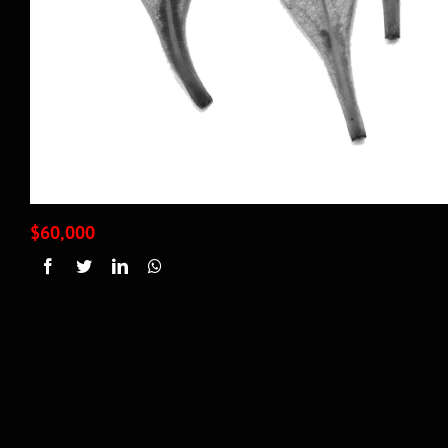
$
60,000