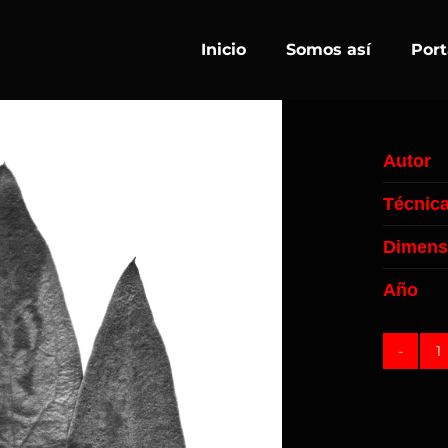
Inicio
Somos así
Port
Autor
Técnic
Dimens
Año
N
O
q